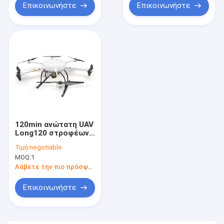
Επικοινωνήστε
Επικοινωνήστε
120min ανώτατη UAV
Long120 στροφέων
φορτίων 8kg πολυ
Τιμή:
negotiable
ελαφριά αντίσταση
MOQ:
1
έξι βροχής κηφήνας
άξονα
Λάβετε την πιο πρόσφατη τιμή
Επικοινωνήστε