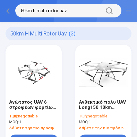
50km H Multi Rotor Uav
(3)
Ανώτατος UAV 6
Ανθεκτικό πολυ UAV
στροφέων φορτίων
Long150 10km
6kg 50km/H Long150
στροφέων αέρα
Τιμή:
negotiable
Τιμή:
negotiable
πολυ κηφήνας
κηφήνας
MOQ:
1
MOQ:
1
στροφέων
τηλεχειρισμού
ακτίνας ελέγχου
Λάβετε την πιο πρόσφατη τιμή
Λάβετε την πιο πρόσφατη τιμή